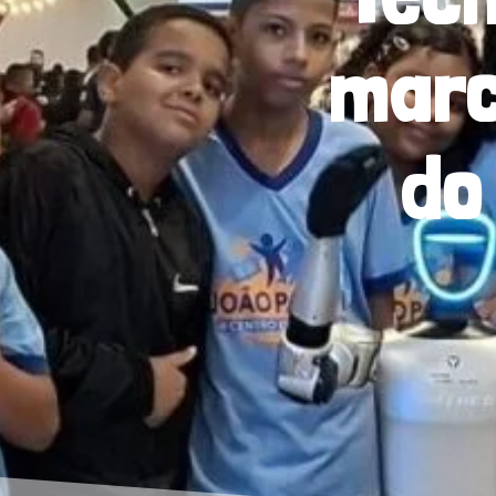
marc
do