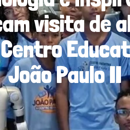
am visita de a
 Centro Educat
João Paulo II