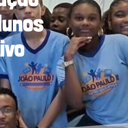
lunos
ivo