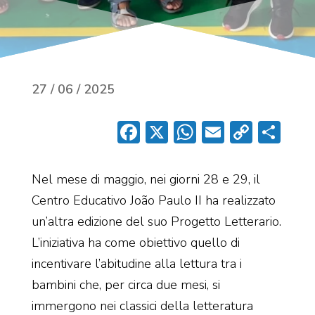
27 / 06 / 2025
Facebook
X
WhatsApp
Email
Copy
Con
Link
Nel mese di maggio, nei giorni 28 e 29, il
Centro Educativo João Paulo II ha realizzato
un’altra edizione del suo Progetto Letterario.
L’iniziativa ha come obiettivo quello di
incentivare l’abitudine alla lettura tra i
bambini che, per circa due mesi, si
immergono nei classici della letteratura