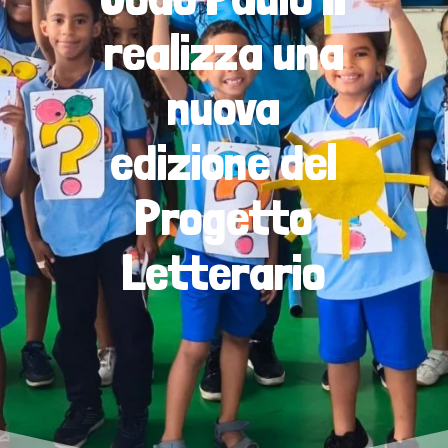
realizza una
nuova
edizione del
Progetto
Letterario