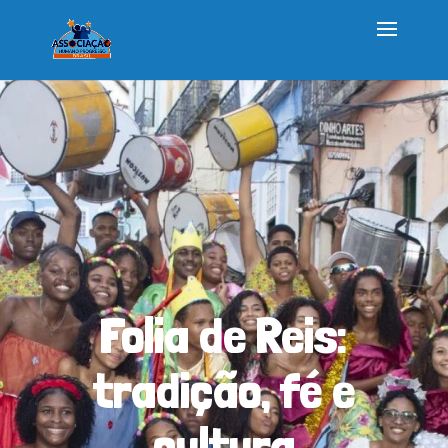
Folia de Reis:
tradição, fé e
cultura