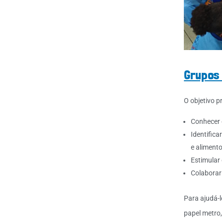
Grupos 
O objetivo p
Conhecer 
Identifica
e alimento
Estimular
Colaborar
Para ajudá-
papel metro