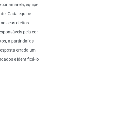
 cor amarela, equipe
ante. Cada equipe
omo seus efeitos
esponsáveis pela cor,
os, a partir daí as
resposta errada um
dados e identificá-lo