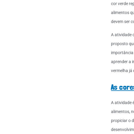
cor verde r
alimentos q
devem ser c
A atividade 
proposto qu
importância
aprender a i
vermelha já
As core
A atividade 
alimentos, n
propiciar o 
desenvolvime