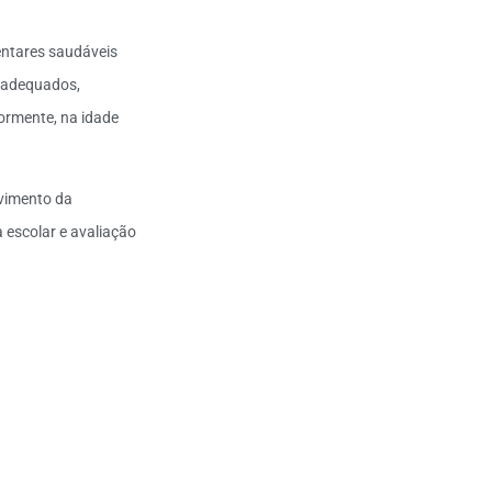
mentares saudáveis
o adequados,
iormente, na idade
lvimento da
 escolar e avaliação