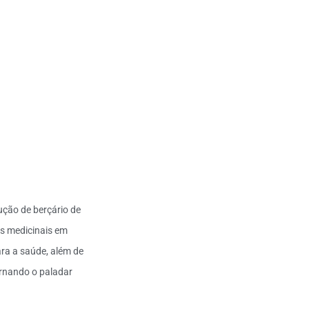
ução de berçário de
vas medicinais em
ara a saúde, além de
ornando o paladar