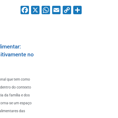
Facebook
X
WhatsApp
Email
Copy
Share
Link
limentar:
sitivamente no
ional que tem como
 dentro do contexto
a da família e dos
 torna-se um espaço
alimentares das