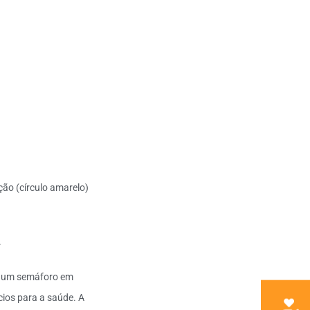
ção (círculo amarelo)
.
do um semáforo em
cios para a saúde. A