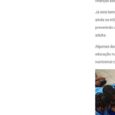
crianças ass
Já está bem 
ainda na inf
prevenindo u
adulta.
Algumas das 
educação nut
nutricional 