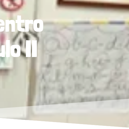
entro
lo II