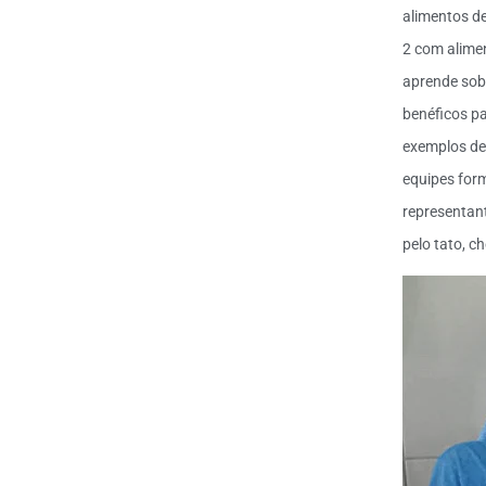
alimentos de
2 com alimen
aprende sobr
benéficos pa
exemplos de 
equipes for
representant
pelo tato, ch