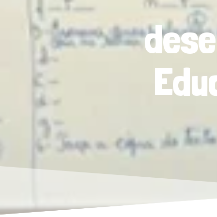
dese
Educ