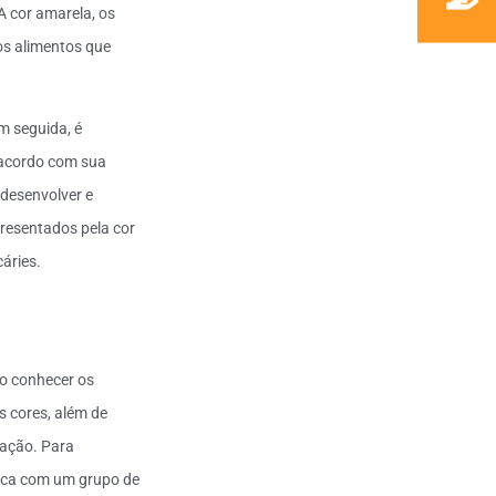
A cor amarela, os
os alimentos que
Em seguida, é
 acordo com sua
desenvolver e
presentados pela cor
áries.
vo conhecer os
s cores, além de
tação. Para
fica com um grupo de