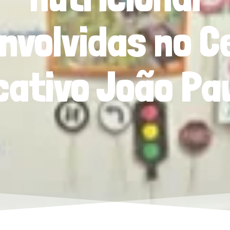
nvolvidas no C
ativo João Pau