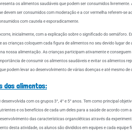
epresenta os alimentos saudáveis que podem ser consumidos livremente. 
ue devem ser consumidos com moderação e a cor vermelha referem-se a
onsumidos com cautela e esporadicamente.
ocorre, inicialmente, com a explicação sobre o significado do semáforo. 
e as crianças coloquem cada figura de alimentos no seu devido lugar de
 na nossa alimentação. As crianças participam ativamente e conseguem 
mportância de consumir os alimentos saudáveis e evitar os alimentos re
 que podem levar ao desenvolvimento de várias doenças e até mesmo de c
s dos alimentos:
é desenvolvida com os grupos 3°, 4° e 5° anos. Tem como principal objeti
utrientes e os benefícios de cada um deles para a saúde de acordo com a
desenvolvimento das características organoléticas através da experimen
nto desta atividade, os alunos são divididos em equipes e cada equipe 