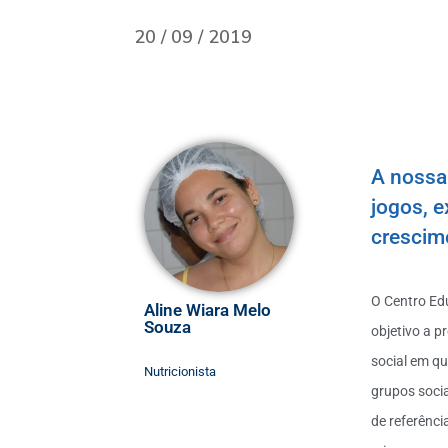
20 / 09 / 2019
A nossa 
jogos, e
crescime
O Centro Ed
Aline Wiara Melo
Souza
objetivo a 
social em qu
Nutricionista
grupos soci
de referênc